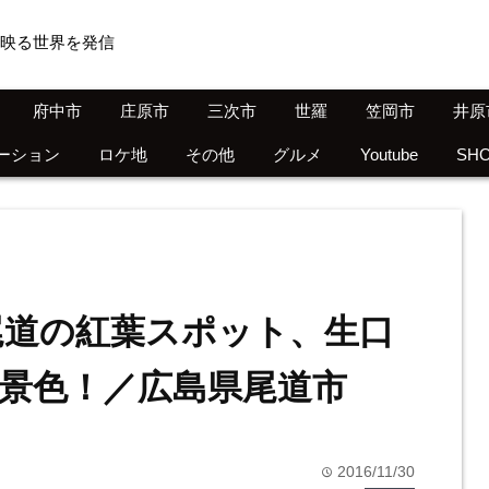
映る世界を発信
府中市
庄原市
三次市
世羅
笠岡市
井原
ーション
ロケ地
その他
グルメ
Youtube
SH
尾道の紅葉スポット、生口
景色！／広島県尾道市
2016/11/30
time