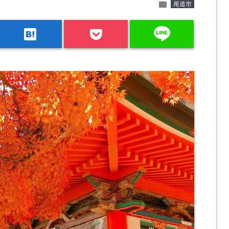
folder
尾道市
line
hatenabookmark