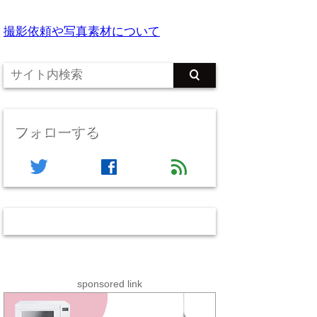
撮影依頼や写真素材について
フォローする
twitter
facebook
feed
sponsored link