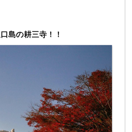
生口島の耕三寺！！