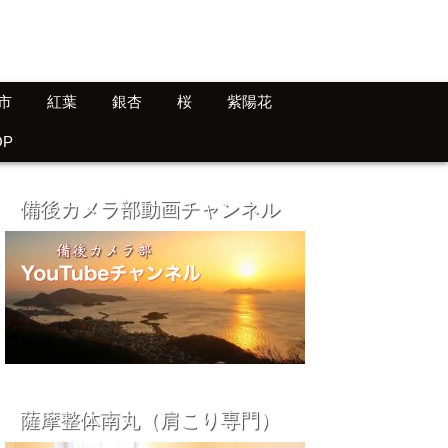
市
紅葉
銀杏
桜
紫陽花
OP
備後カメラ部動画チャンネル
薩摩整体南丸（肩こり専門）