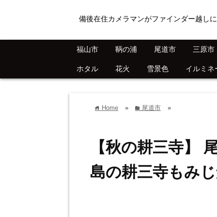
備後在住カメラマンがファインダー越しに
福山市
鞆の浦
尾道市
三原市
ホタル
花火
雪景色
イルミネ
Home
»
尾道市
»
home
folder
【秋の耕三寺】 
島の耕三寺もみじ