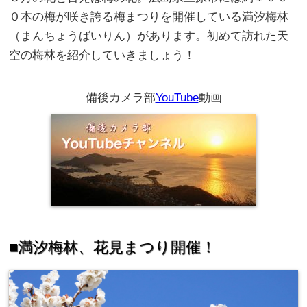
０
本の梅が咲き誇る梅まつりを開催している満汐梅林
（まんちょうばいりん）があります。初めて訪れた天
空の梅林を紹介していきましょう！
備後カメラ部
YouTube
動画
■
満汐梅林、花見まつり開催！