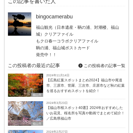
この記事を書いた人
bingocamerabu
福山観光（日本遺産・鞆の浦、対潮楼、福山
城）クリアファイル
もクロ春一コラボクリアファイル
鞆の浦、福山城ポストカード
発売中！！
この投稿者の最近の記事
この投稿者の記事一覧
2024年11月14日
【広島紅葉スポットまとめ2024】福山市や尾道
市、三原市、世羅、三次市、庄原市など秋の紅葉
を巡るおすすめスポットを紹介！
福山市
2024年3月23日
【福山市桜スポット40選】2024年おすすめした
いお花見、桜名所を写真や動画でまとめて紹介！
／広島県福山市
福山市
2024年2月27日