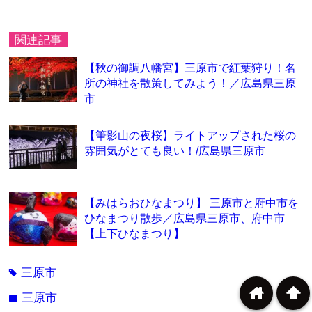
関連記事
【秋の御調八幡宮】三原市で紅葉狩り！名
所の神社を散策してみよう！／広島県三原
市
【筆影山の夜桜】ライトアップされた桜の
雰囲気がとても良い！/広島県三原市
【みはらおひなまつり】 三原市と府中市を
ひなまつり散歩／広島県三原市、府中市
【上下ひなまつり】
三原市
tag
home
arrowup
三原市
folder