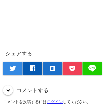
シェアする
line
twitter
facebook
hatenabookmark
コメントする
down
コメントを投稿するには
ログイン
してください。