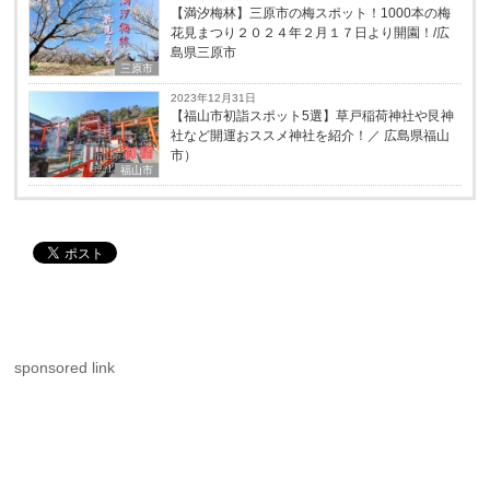
【満汐梅林】三原市の梅スポット！1000本の梅
花見まつり２０２４年２月１７日より開園！/広
島県三原市
三原市
2023年12月31日
【福山市初詣スポット5選】草戸稲荷神社や艮神
社など開運おススメ神社を紹介！／ 広島県福山
市）
福山市
sponsored link