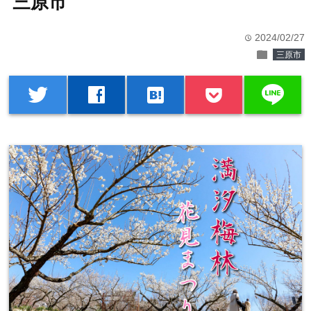
三原市
2024/02/27
time
folder
三原市
line
twitter
facebook
hatenabookmark