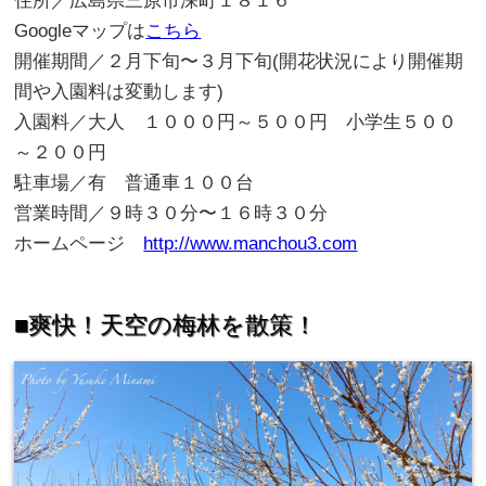
住所／広島県三原市深町
１８１６
Googleマップは
こちら
開催期間／
２
月下旬〜
３
月下旬(開花状況により開催期
間や入園料は変動します)
入園料／大人 １０００
円～５００円 小学生５
００
～２００
円
駐車場／有 普通車
１００
台
営業時間／
９
時
３０
分〜
１６
時
３０
分
ホームページ
http://www.manchou3.com
■爽快！
天空の梅林を散策！