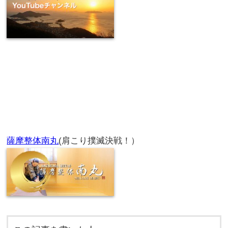
薩摩整体南丸
(肩こり撲滅決戦！）