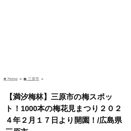
Home
»
三原市
»
home
folder
【満汐梅林】三原市の梅スポッ
ト！1000本の梅花見まつり２０２
４年２月１７日より開園！/広島県