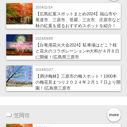
2024/11/14
【広島紅葉スポットまとめ2024】福山市や
尾道市、三原市、世羅、三次市、庄原市など
秋の紅葉を巡るおすすめスポットを紹介！
2024/04/05
【白竜湖花火大会2024】駐車場はどこ？桜
と花火のコラボレーションin大和が４月６日
に開催！/広島県三原市
2024/02/27
【満汐梅林】三原市の梅スポット！1000本
の梅花見まつり２０２４年２月１７日より開
園！/広島県三原市
笠岡市
more