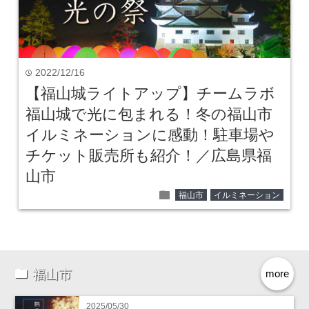
2022/12/16
time
【福山城ライトアップ】チームラボ
福山城で光に包まれる！冬の福山市
イルミネーションに感動！駐車場や
チケット販売所も紹介！／広島県福
山市
folder
福山市
イルミネーション
福山市
more
2025/05/30