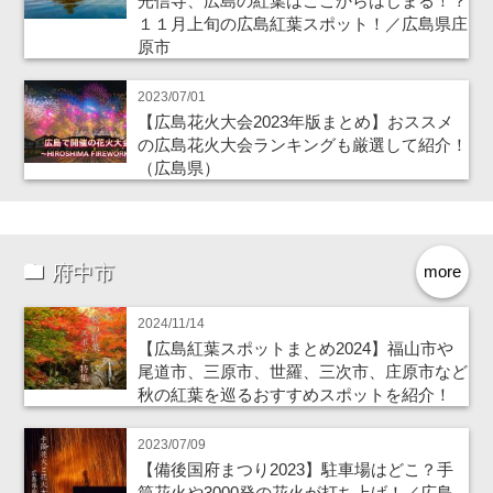
光信寺、広島の紅葉はここからはじまる！？
１１月上旬の広島紅葉スポット！／広島県庄
原市
2023/07/01
【広島花火大会2023年版まとめ】おススメ
の広島花火大会ランキングも厳選して紹介！
（広島県）
府中市
more
2024/11/14
【広島紅葉スポットまとめ2024】福山市や
尾道市、三原市、世羅、三次市、庄原市など
秋の紅葉を巡るおすすめスポットを紹介！
2023/07/09
【備後国府まつり2023】駐車場はどこ？手
筒花火や3000発の花火が打ち上げ！／広島