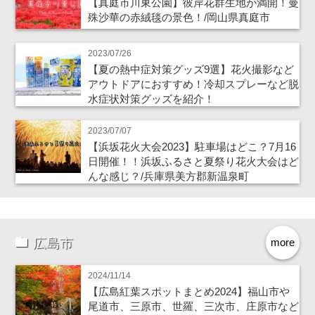
【真庭市川東公園】彼岸花群生地が満開！曼
殊沙華の赤絨毯の景色！/岡山県真庭市
2023/07/26
【夏の熱中症対策グッズ9選】花火撮影など
アウトドアにおすすめ！冷却スプレーなど脱
水症状対策グッズを紹介！
2023/07/07
【浜坂花火大会2023】駐車場はどこ？7月16
日開催！！浜坂ふるさと夏祭り花火大会はど
んな感じ？/兵庫県美方郡新温泉町
広島市
more
2024/11/14
【広島紅葉スポットまとめ2024】福山市や
尾道市、三原市、世羅、三次市、庄原市など