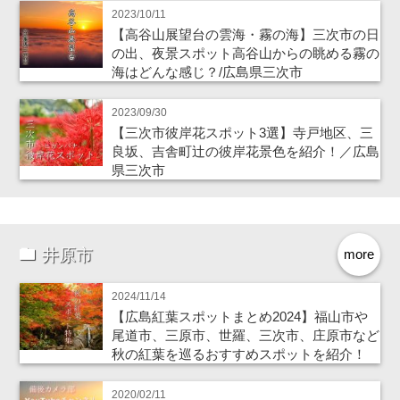
2023/10/11
【高谷山展望台の雲海・霧の海】三次市の日
の出、夜景スポット高谷山からの眺める霧の
海はどんな感じ？/広島県三次市
2023/09/30
【三次市彼岸花スポット3選】寺戸地区、三
良坂、吉舎町辻の彼岸花景色を紹介！／広島
県三次市
井原市
more
2024/11/14
【広島紅葉スポットまとめ2024】福山市や
尾道市、三原市、世羅、三次市、庄原市など
秋の紅葉を巡るおすすめスポットを紹介！
2020/02/11