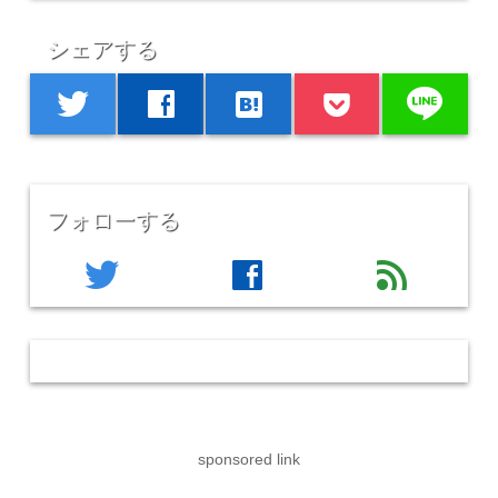
シェアする
line
twitter
facebook
hatenabookmark
フォローする
twitter
facebook
feed
sponsored link