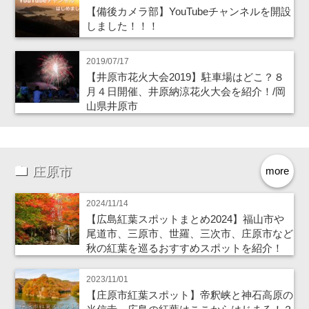
【備後カメラ部】YouTubeチャンネルを開設
しました！！！
2019/07/17
【井原市花火大会2019】駐車場はどこ？８
月４日開催、井原納涼花火大会を紹介！/岡
山県井原市
庄原市
more
2024/11/14
【広島紅葉スポットまとめ2024】福山市や
尾道市、三原市、世羅、三次市、庄原市など
秋の紅葉を巡るおすすめスポットを紹介！
2023/11/01
【庄原市紅葉スポット】帝釈峡と神石高原の