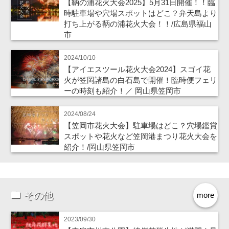
【鞆の浦花火大会2025】5月31日開催！！臨
時駐車場や穴場スポットはどこ？弁天島より
打ち上がる鞆の浦花火大会！！/広島県福山
市
2024/10/10
【アイエスツール花火大会2024】スゴイ花
火が笠岡諸島の白石島で開催！臨時便フェリ
ーの時刻も紹介！／ 岡山県笠岡市
2024/08/24
【笠岡市花火大会】駐車場はどこ？穴場鑑賞
スポットや花火など笠岡港まつり花火大会を
紹介！/岡山県笠岡市
その他
more
2023/09/30