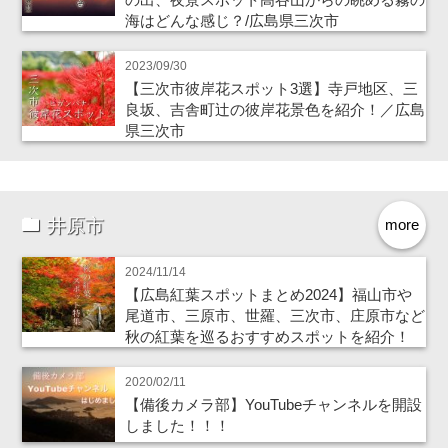
海はどんな感じ？/広島県三次市
2023/09/30
【三次市彼岸花スポット3選】寺戸地区、三
良坂、吉舎町辻の彼岸花景色を紹介！／広島
県三次市
井原市
more
2024/11/14
【広島紅葉スポットまとめ2024】福山市や
尾道市、三原市、世羅、三次市、庄原市など
秋の紅葉を巡るおすすめスポットを紹介！
2020/02/11
【備後カメラ部】YouTubeチャンネルを開設
しました！！！