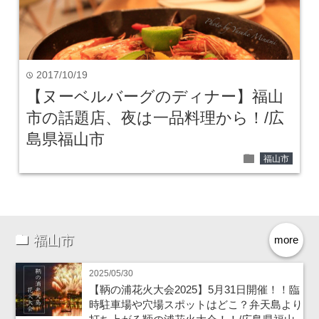
2017/10/19
time
【ヌーベルバーグのディナー】福山
市の話題店、夜は一品料理から！/広
島県福山市
folder
福山市
福山市
more
2025/05/30
【鞆の浦花火大会2025】5月31日開催！！臨
時駐車場や穴場スポットはどこ？弁天島より