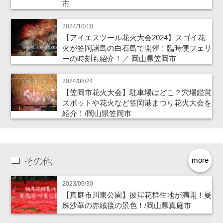
市
2024/10/10
【アイエスツール花火大会2024】スゴイ花
火が笠岡諸島の白石島で開催！臨時便フェリ
ーの時刻も紹介！／ 岡山県笠岡市
2024/08/24
【笠岡市花火大会】駐車場はどこ？穴場鑑賞
スポットや花火など笠岡港まつり花火大会を
紹介！/岡山県笠岡市
その他
more
2023/09/30
【真庭市川東公園】彼岸花群生地が満開！曼
殊沙華の赤絨毯の景色！/岡山県真庭市