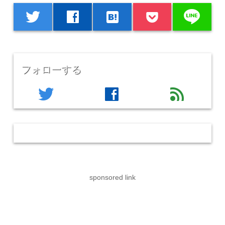
line
twitter
facebook
hatenabookmark
フォローする
twitter
facebook
feed
sponsored link