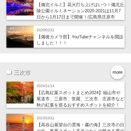
【備北イルミ】花火打ち上げはいつ！備北丘
陵公園イルミネーション2020-2021は11月7
日から1月17日まで開催！/広島県庄原市
2020/02/11
【備後カメラ部】YouTubeチャンネルを開設
しました！！！
三次市
more
2024/11/14
【広島紅葉スポットまとめ2024】福山市や
尾道市、三原市、世羅、三次市、庄原市など
秋の紅葉を巡るおすすめスポットを紹介！
2023/10/11
【高谷山展望台の雲海・霧の海】三次市の日
の出、夜景スポット高谷山からの眺める霧の