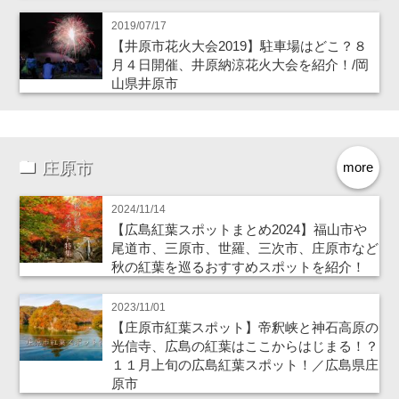
2019/07/17
【井原市花火大会2019】駐車場はどこ？８
月４日開催、井原納涼花火大会を紹介！/岡
山県井原市
庄原市
more
2024/11/14
【広島紅葉スポットまとめ2024】福山市や
尾道市、三原市、世羅、三次市、庄原市など
秋の紅葉を巡るおすすめスポットを紹介！
2023/11/01
【庄原市紅葉スポット】帝釈峡と神石高原の
光信寺、広島の紅葉はここからはじまる！？
１１月上旬の広島紅葉スポット！／広島県庄
原市