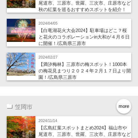
尾道市、三原市、世羅、三次市、庄原市など
秋の紅葉を巡るおすすめスポットを紹介！
2024/04/05
【白竜湖花火大会2024】駐車場はどこ？桜
と花火のコラボレーションin大和が４月６日
に開催！/広島県三原市
2024/02/27
【満汐梅林】三原市の梅スポット！1000本
の梅花見まつり２０２４年２月１７日より開
園！/広島県三原市
笠岡市
more
2024/11/14
【広島紅葉スポットまとめ2024】福山市や
尾道市、三原市、世羅、三次市、庄原市など