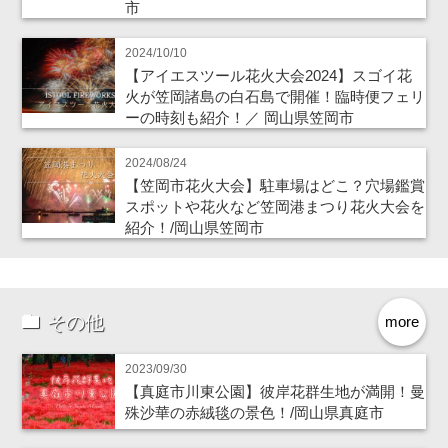
市
2024/10/10
【アイエスツール花火大会2024】スゴイ花
火が笠岡諸島の白石島で開催！臨時便フェリ
ーの時刻も紹介！／ 岡山県笠岡市
2024/08/24
【笠岡市花火大会】駐車場はどこ？穴場鑑賞
スポットや花火など笠岡港まつり花火大会を
紹介！/岡山県笠岡市
その他
more
2023/09/30
【真庭市川東公園】彼岸花群生地が満開！曼
殊沙華の赤絨毯の景色！/岡山県真庭市