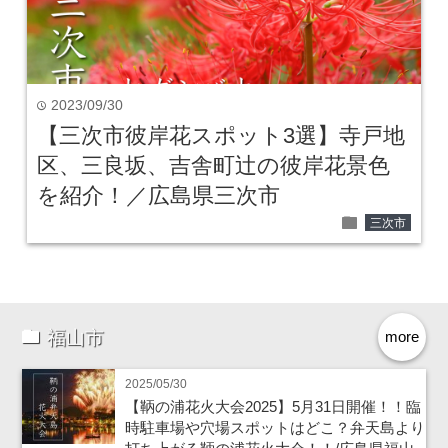
2023/09/30
time
【三次市彼岸花スポット3選】寺戸地
区、三良坂、吉舎町辻の彼岸花景色
を紹介！／広島県三次市
folder
三次市
福山市
more
2025/05/30
【鞆の浦花火大会2025】5月31日開催！！臨
時駐車場や穴場スポットはどこ？弁天島より