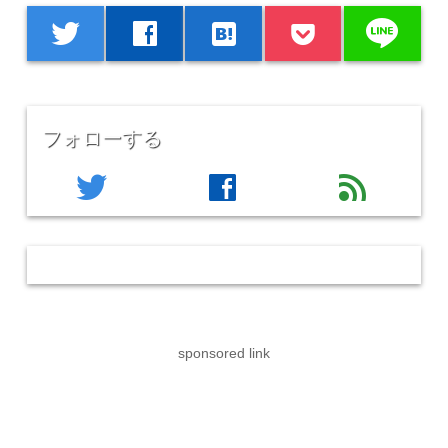
line
twitter
facebook
hatenabookmark
フォローする
twitter
facebook
feed
sponsored link