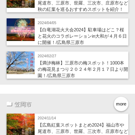
尾道市、三原市、世羅、三次市、庄原市など
秋の紅葉を巡るおすすめスポットを紹介！
2024/04/05
【白竜湖花火大会2024】駐車場はどこ？桜
と花火のコラボレーションin大和が４月６日
に開催！/広島県三原市
2024/02/27
【満汐梅林】三原市の梅スポット！1000本
の梅花見まつり２０２４年２月１７日より開
園！/広島県三原市
笠岡市
more
2024/11/14
【広島紅葉スポットまとめ2024】福山市や
尾道市、三原市、世羅、三次市、庄原市など