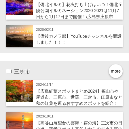
【備北イルミ】花火打ち上げはいつ！備北丘
陵公園イルミネーション2020-2021は11月7
日から1月17日まで開催！/広島県庄原市
2020/02/11
【備後カメラ部】YouTubeチャンネルを開設
しました！！！
三次市
more
2024/11/14
【広島紅葉スポットまとめ2024】福山市や
尾道市、三原市、世羅、三次市、庄原市など
秋の紅葉を巡るおすすめスポットを紹介！
2023/10/11
【高谷山展望台の雲海・霧の海】三次市の日
の出、夜景スポット高谷山からの眺める霧の