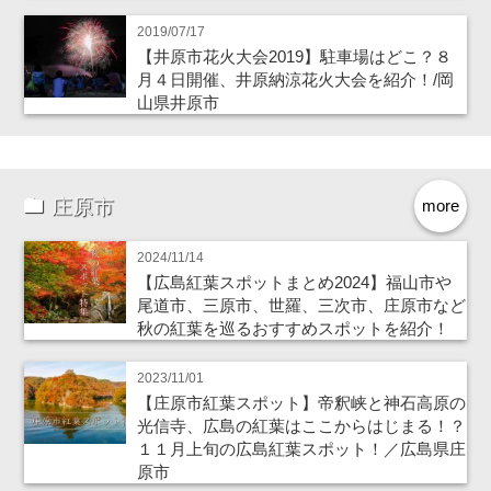
2019/07/17
【井原市花火大会2019】駐車場はどこ？８
月４日開催、井原納涼花火大会を紹介！/岡
山県井原市
庄原市
more
2024/11/14
【広島紅葉スポットまとめ2024】福山市や
尾道市、三原市、世羅、三次市、庄原市など
秋の紅葉を巡るおすすめスポットを紹介！
2023/11/01
【庄原市紅葉スポット】帝釈峡と神石高原の
光信寺、広島の紅葉はここからはじまる！？
１１月上旬の広島紅葉スポット！／広島県庄
原市