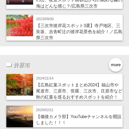
海はどんな感じ？/広島県三次市
2023/09/30
【三次市彼岸花スポット3選】寺戸地区、三
良坂、吉舎町辻の彼岸花景色を紹介！／広島
県三次市
井原市
more
2024/11/14
【広島紅葉スポットまとめ2024】福山市や
尾道市、三原市、世羅、三次市、庄原市など
秋の紅葉を巡るおすすめスポットを紹介！
2020/02/11
【備後カメラ部】YouTubeチャンネルを開設
しました！！！