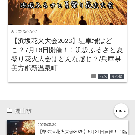
2023/07/07
time
【浜坂花火大会2023】駐車場はど
こ？7月16日開催！！浜坂ふるさと夏
祭り花火大会はどんな感じ？/兵庫県
美方郡新温泉町
folder
花火
その他
福山市
more
2025/05/30
【鞆の浦花火大会2025】5月31日開催！！臨