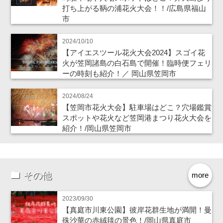
打ち上がる鞆の浦花火大会！！/広島県福山
市
2024/10/10
【アイエスツール花火大会2024】スゴイ花
火が笠岡諸島の白石島で開催！臨時便フェリ
ーの時刻も紹介！／ 岡山県笠岡市
2024/08/24
【笠岡市花火大会】駐車場はどこ？穴場鑑賞
スポットや花火など笠岡港まつり花火大会を
紹介！/岡山県笠岡市
その他
more
2023/09/30
【真庭市川東公園】彼岸花群生地が満開！曼
殊沙華の赤絨毯の景色！/岡山県真庭市