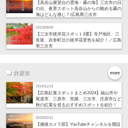
【高谷山展望台の雲海・霧の海】三次市の日
の出、夜景スポット高谷山からの眺める霧の
海はどんな感じ？/広島県三次市
2023/09/30
【三次市彼岸花スポット3選】寺戸地区、三
良坂、吉舎町辻の彼岸花景色を紹介！／広島
県三次市
井原市
more
2024/11/14
【広島紅葉スポットまとめ2024】福山市や
尾道市、三原市、世羅、三次市、庄原市など
秋の紅葉を巡るおすすめスポットを紹介！
2020/02/11
【備後カメラ部】YouTubeチャンネルを開設