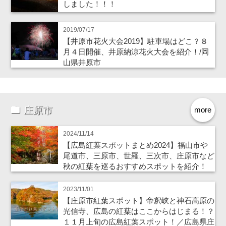
しました！！！
2019/07/17
【井原市花火大会2019】駐車場はどこ？８
月４日開催、井原納涼花火大会を紹介！/岡
山県井原市
庄原市
more
2024/11/14
【広島紅葉スポットまとめ2024】福山市や
尾道市、三原市、世羅、三次市、庄原市など
秋の紅葉を巡るおすすめスポットを紹介！
2023/11/01
【庄原市紅葉スポット】帝釈峡と神石高原の
光信寺、広島の紅葉はここからはじまる！？
１１月上旬の広島紅葉スポット！／広島県庄