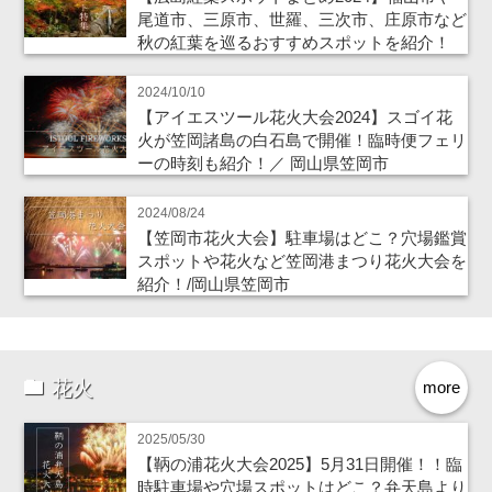
尾道市、三原市、世羅、三次市、庄原市など
秋の紅葉を巡るおすすめスポットを紹介！
2024/10/10
【アイエスツール花火大会2024】スゴイ花
火が笠岡諸島の白石島で開催！臨時便フェリ
ーの時刻も紹介！／ 岡山県笠岡市
2024/08/24
【笠岡市花火大会】駐車場はどこ？穴場鑑賞
スポットや花火など笠岡港まつり花火大会を
紹介！/岡山県笠岡市
花火
more
2025/05/30
【鞆の浦花火大会2025】5月31日開催！！臨
時駐車場や穴場スポットはどこ？弁天島より