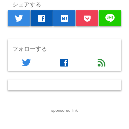
シェアする
line
twitter
facebook
hatenabookmark
フォローする
twitter
facebook
feed
sponsored link