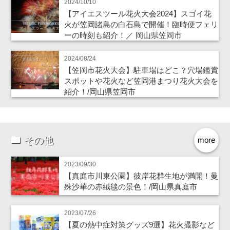
2024/10/10
【アイエスツール花火大会2024】スゴイ花
火が笠岡諸島の白石島で開催！臨時便フェリ
ーの時刻も紹介！／ 岡山県笠岡市
2024/08/24
【笠岡市花火大会】駐車場はどこ？穴場鑑賞
スポットや花火など笠岡港まつり花火大会を
紹介！/岡山県笠岡市
その他
more
2023/09/30
【真庭市川東公園】彼岸花群生地が満開！曼
殊沙華の赤絨毯の景色！/岡山県真庭市
2023/07/26
【夏の熱中症対策グッズ9選】花火撮影など