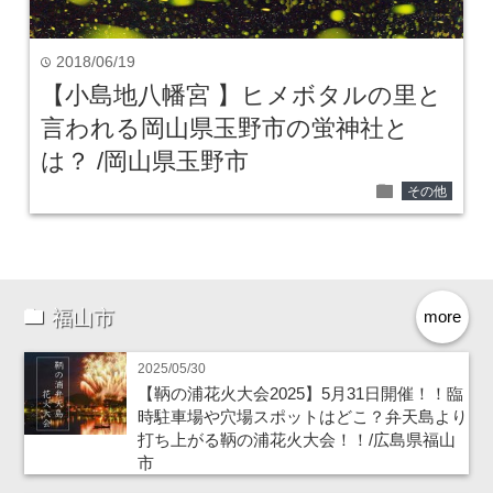
2018/06/19
time
【小島地八幡宮 】ヒメボタルの里と
言われる岡山県玉野市の蛍神社と
は？ /岡山県玉野市
folder
その他
福山市
more
2025/05/30
【鞆の浦花火大会2025】5月31日開催！！臨
時駐車場や穴場スポットはどこ？弁天島より
打ち上がる鞆の浦花火大会！！/広島県福山
市