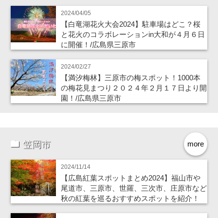
2024/04/05
【白竜湖花火大会2024】駐車場はどこ？桜
と花火のコラボレーションin大和が４月６日
に開催！/広島県三原市
2024/02/27
【満汐梅林】三原市の梅スポット！1000本
の梅花見まつり２０２４年２月１７日より開
園！/広島県三原市
笠岡市
more
2024/11/14
【広島紅葉スポットまとめ2024】福山市や
尾道市、三原市、世羅、三次市、庄原市など
秋の紅葉を巡るおすすめスポットを紹介！