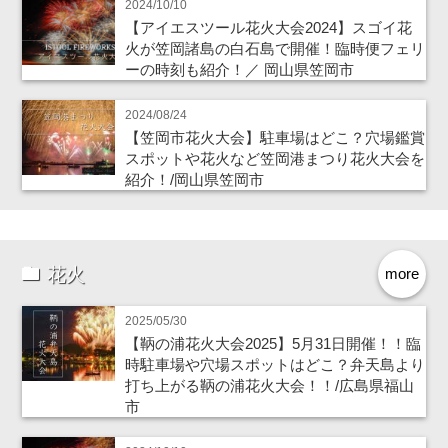
2024/10/10
【アイエスツール花火大会2024】スゴイ花
火が笠岡諸島の白石島で開催！臨時便フェリ
ーの時刻も紹介！／ 岡山県笠岡市
2024/08/24
【笠岡市花火大会】駐車場はどこ？穴場鑑賞
スポットや花火など笠岡港まつり花火大会を
紹介！/岡山県笠岡市
花火
more
2025/05/30
【鞆の浦花火大会2025】5月31日開催！！臨
時駐車場や穴場スポットはどこ？弁天島より
打ち上がる鞆の浦花火大会！！/広島県福山
市