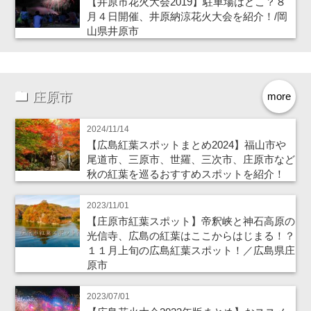
【井原市花火大会2019】駐車場はどこ？８
月４日開催、井原納涼花火大会を紹介！/岡
山県井原市
庄原市
more
2024/11/14
【広島紅葉スポットまとめ2024】福山市や
尾道市、三原市、世羅、三次市、庄原市など
秋の紅葉を巡るおすすめスポットを紹介！
2023/11/01
【庄原市紅葉スポット】帝釈峡と神石高原の
光信寺、広島の紅葉はここからはじまる！？
１１月上旬の広島紅葉スポット！／広島県庄
原市
2023/07/01