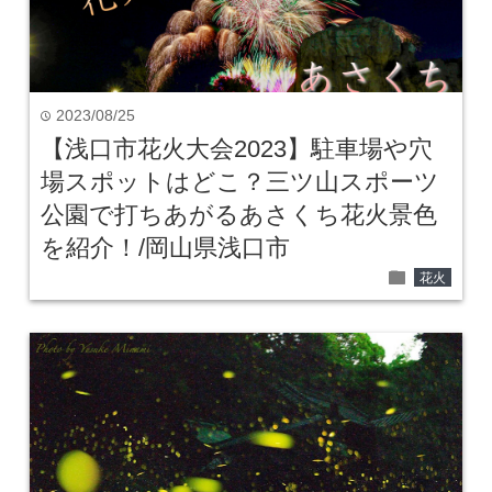
2023/08/25
time
【浅口市花火大会2023】駐車場や穴
場スポットはどこ？三ツ山スポーツ
公園で打ちあがるあさくち花火景色
を紹介！/岡山県浅口市
folder
花火