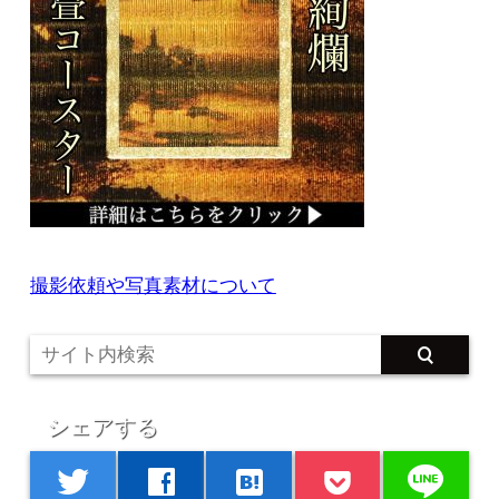
撮影依頼や写真素材について
シェアする
line
twitter
facebook
hatenabookmark