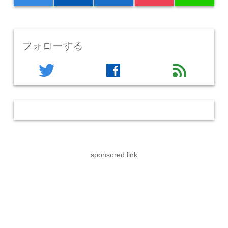
フォローする
twitter
facebook
feed
sponsored link