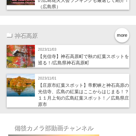
の広島花火大会ランキングも厳選して紹介！
（広島県）
神石高原
more
2023/11/03
【光信寺】神石高原町で秋の紅葉スポットを
巡る！/広島県神石高原町
2023/11/01
【庄原市紅葉スポット】帝釈峡と神石高原の
光信寺、広島の紅葉はここからはじまる！？
１１月上旬の広島紅葉スポット！／広島県庄
原市
備後カメラ部動画チャンネル