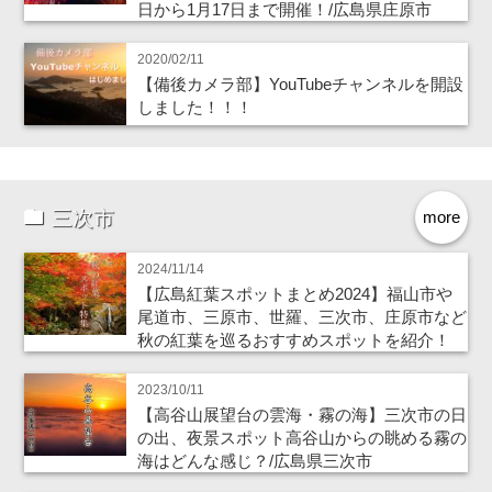
日から1月17日まで開催！/広島県庄原市
2020/02/11
【備後カメラ部】YouTubeチャンネルを開設
しました！！！
三次市
more
2024/11/14
【広島紅葉スポットまとめ2024】福山市や
尾道市、三原市、世羅、三次市、庄原市など
秋の紅葉を巡るおすすめスポットを紹介！
2023/10/11
【高谷山展望台の雲海・霧の海】三次市の日
の出、夜景スポット高谷山からの眺める霧の
海はどんな感じ？/広島県三次市