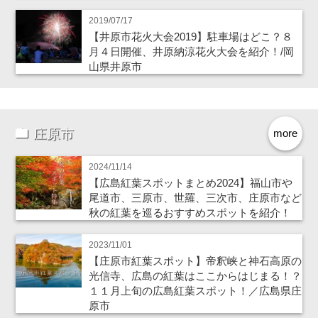
2019/07/17
【井原市花火大会2019】駐車場はどこ？８
月４日開催、井原納涼花火大会を紹介！/岡
山県井原市
庄原市
more
2024/11/14
【広島紅葉スポットまとめ2024】福山市や
尾道市、三原市、世羅、三次市、庄原市など
秋の紅葉を巡るおすすめスポットを紹介！
2023/11/01
【庄原市紅葉スポット】帝釈峡と神石高原の
光信寺、広島の紅葉はここからはじまる！？
１１月上旬の広島紅葉スポット！／広島県庄
原市