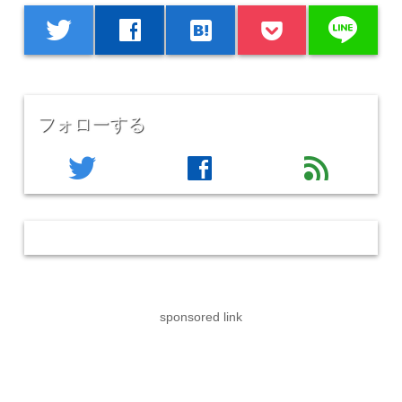
line
twitter
facebook
hatenabookmark
フォローする
twitter
facebook
feed
sponsored link