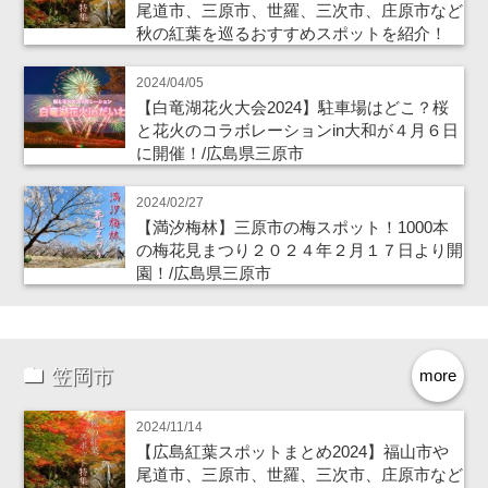
尾道市、三原市、世羅、三次市、庄原市など
秋の紅葉を巡るおすすめスポットを紹介！
2024/04/05
【白竜湖花火大会2024】駐車場はどこ？桜
と花火のコラボレーションin大和が４月６日
に開催！/広島県三原市
2024/02/27
【満汐梅林】三原市の梅スポット！1000本
の梅花見まつり２０２４年２月１７日より開
園！/広島県三原市
笠岡市
more
2024/11/14
【広島紅葉スポットまとめ2024】福山市や
尾道市、三原市、世羅、三次市、庄原市など