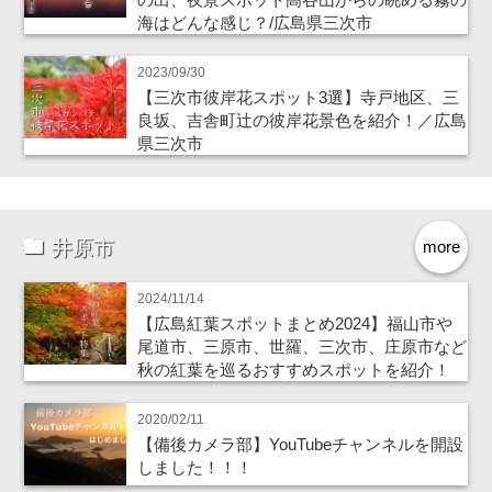
海はどんな感じ？/広島県三次市
2023/09/30
【三次市彼岸花スポット3選】寺戸地区、三
良坂、吉舎町辻の彼岸花景色を紹介！／広島
県三次市
井原市
more
2024/11/14
【広島紅葉スポットまとめ2024】福山市や
尾道市、三原市、世羅、三次市、庄原市など
秋の紅葉を巡るおすすめスポットを紹介！
2020/02/11
【備後カメラ部】YouTubeチャンネルを開設
しました！！！