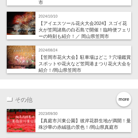
市
2024/10/10
【アイエスツール花火大会2024】スゴイ花
火が笠岡諸島の白石島で開催！臨時便フェリ
ーの時刻も紹介！／ 岡山県笠岡市
2024/08/24
【笠岡市花火大会】駐車場はどこ？穴場鑑賞
スポットや花火など笠岡港まつり花火大会を
紹介！/岡山県笠岡市
その他
more
2023/09/30
【真庭市川東公園】彼岸花群生地が満開！曼
殊沙華の赤絨毯の景色！/岡山県真庭市