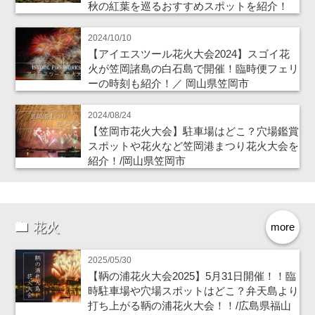
秋の紅葉を巡るおすすめスポットを紹介！
2024/10/10
【アイエスツール花火大会2024】スゴイ花
火が笠岡諸島の白石島で開催！臨時便フェリ
ーの時刻も紹介！／ 岡山県笠岡市
2024/08/24
【笠岡市花火大会】駐車場はどこ？穴場鑑賞
スポットや花火など笠岡港まつり花火大会を
紹介！/岡山県笠岡市
花火
more
2025/05/30
【鞆の浦花火大会2025】5月31日開催！！臨
時駐車場や穴場スポットはどこ？弁天島より
打ち上がる鞆の浦花火大会！！/広島県福山