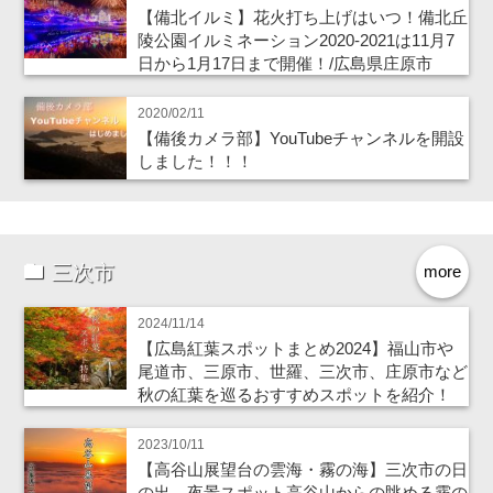
【備北イルミ】花火打ち上げはいつ！備北丘
陵公園イルミネーション2020-2021は11月7
日から1月17日まで開催！/広島県庄原市
2020/02/11
【備後カメラ部】YouTubeチャンネルを開設
しました！！！
三次市
more
2024/11/14
【広島紅葉スポットまとめ2024】福山市や
尾道市、三原市、世羅、三次市、庄原市など
秋の紅葉を巡るおすすめスポットを紹介！
2023/10/11
【高谷山展望台の雲海・霧の海】三次市の日
の出、夜景スポット高谷山からの眺める霧の