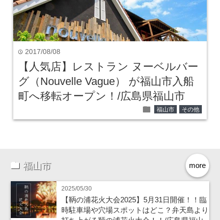
2017/08/08
time
【人気店】レストラン ヌーベルバー
グ（Nouvelle Vague） が福山市入船
町へ移転オープン！/広島県福山市
folder
福山市
その他
福山市
more
2025/05/30
【鞆の浦花火大会2025】5月31日開催！！臨
時駐車場や穴場スポットはどこ？弁天島より