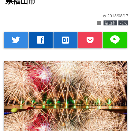
県福山市
2018/08/17
time
folder
福山市
花火
line
twitter
facebook
hatenabookmark