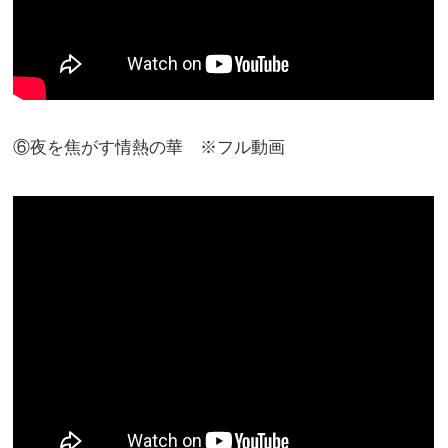
⑥夜を焦がす情熱の華 ※フル動画