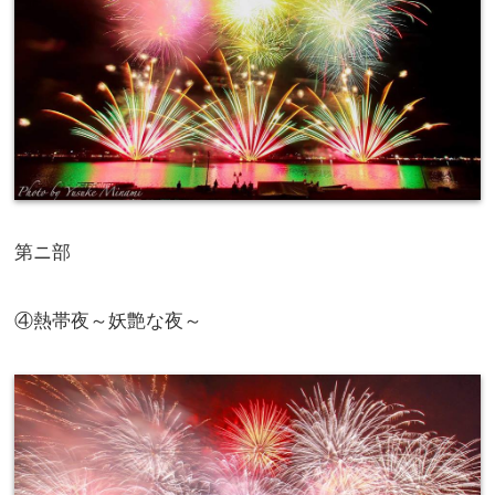
第ニ部
④熱帯夜～妖艶な夜～