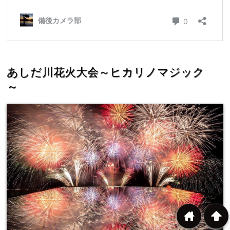
あしだ川花火大会～ヒカリノマジック
～
home
arrowup