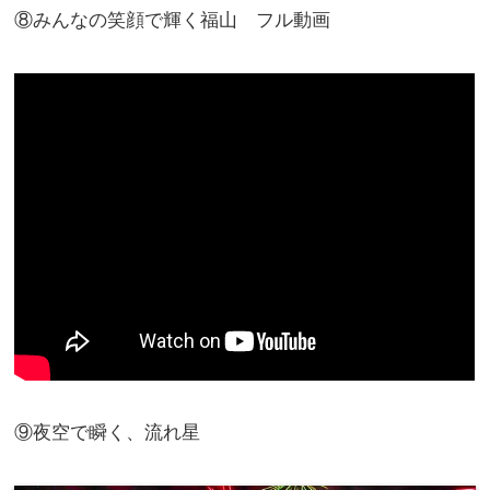
⑧みんなの笑顔で輝く福山 フル動画
⑨夜空で瞬く、流れ星